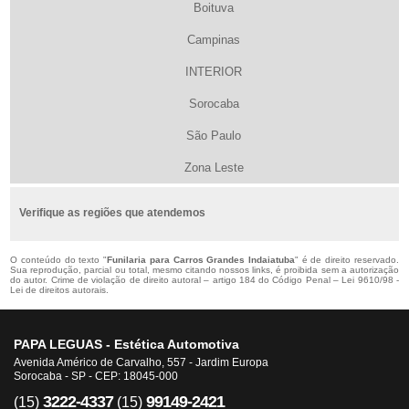
Boituva
Campinas
INTERIOR
Sorocaba
São Paulo
Zona Leste
Verifique as regiões que atendemos
O conteúdo do texto "
Funilaria para Carros Grandes Indaiatuba
" é de direito reservado.
Sua reprodução, parcial ou total, mesmo citando nossos links, é proibida sem a autorização
do autor. Crime de violação de direito autoral – artigo 184 do Código Penal –
Lei 9610/98 -
Lei de direitos autorais
.
PAPA LEGUAS - Estética Automotiva
Avenida Américo de Carvalho, 557 - Jardim Europa
Sorocaba - SP - CEP: 18045-000
3222-4337
99149-2421
(15)
(15)