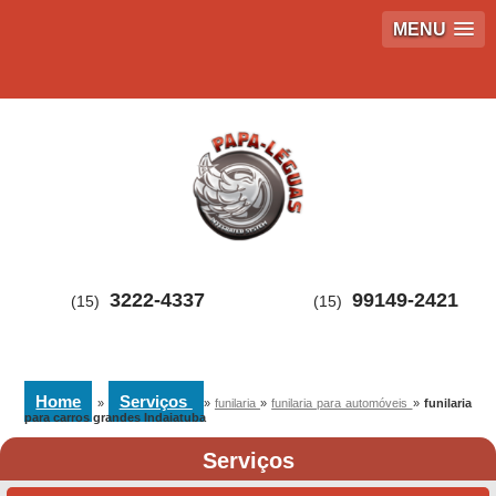
MENU
3222-4337
99149-2421
(15)
(15)
Home
Serviços
»
»
funilaria
»
funilaria para automóveis
»
funilaria
para carros grandes Indaiatuba
Serviços