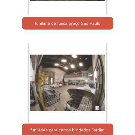
funilaria de fusca preço São Paulo
funilarias para carros blindados Jardim