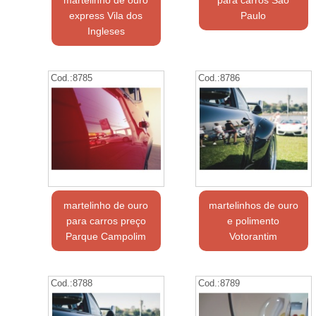
martelinho de ouro
para carros São
express Vila dos
Paulo
Ingleses
Cod.:
8785
Cod.:
8786
martelinho de ouro
martelinhos de ouro
para carros preço
e polimento
Parque Campolim
Votorantim
Cod.:
8788
Cod.:
8789