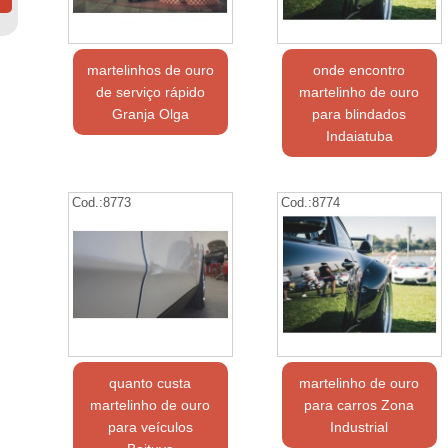
martelinhos de ouro
onde encontro
de serviço rápido
martelinho de ouro
Granja Olga
para blindados
Indaiatuba
Cod.:
8773
Cod.:
8774
quanto custa
martelinho de ouro
martelinho de ouro
para carros Zona
para veículos
Industrial