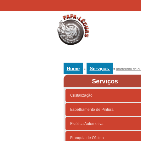
Home
Serviços
»
»
martelinho de o
Serviços
Cristalização
Espelhamento de Pintura
Estética Automotiva
Franquia de Oficina