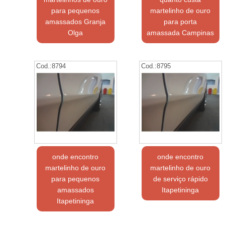
para pequenos
martelinho de ouro
amassados Granja
para porta
Olga
amassada Campinas
Cod.:
8794
Cod.:
8795
onde encontro
onde encontro
martelinho de ouro
martelinho de ouro
para pequenos
de serviço rápido
amassados
Itapetininga
Itapetininga