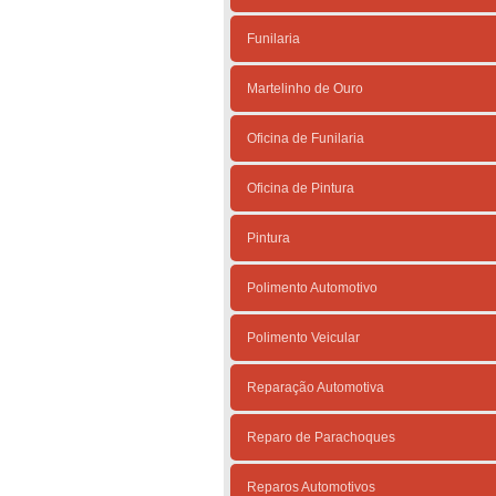
Funilaria
Martelinho de Ouro
Oficina de Funilaria
Oficina de Pintura
Pintura
Polimento Automotivo
Polimento Veicular
Reparação Automotiva
Reparo de Parachoques
Reparos Automotivos