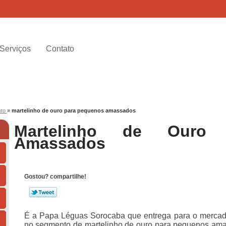
Serviços
Contato
uro
»
martelinho de ouro para pequenos amassados
Martelinho de Ouro 
Amassados
Gostou? compartilhe!
É a Papa Léguas Sorocaba que entrega para o mercado
no segmento de martelinho de ouro para pequenos ama