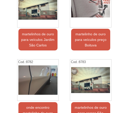
martelinhos de ouro
martelinho de ouro
para veículos Jardim
para veículos preço
São Carlos
Boituva
Cod.:
8782
Cod.:
8783
onde encontro
martelinhos de ouro