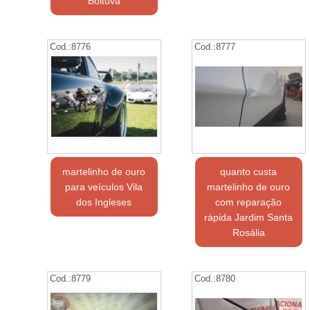
Boituva
Cod.:
8776
Cod.:
8777
martelinho de ouro
quanto custa
para veículos Vila
martelinho de ouro
dos Ingleses
com reparação
rápida Jardim Santa
Rosália
Cod.:
8779
Cod.:
8780