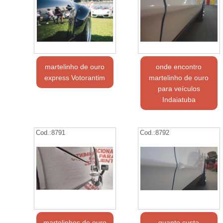
martelinho de ouro
onde encontro
express Votorantim
martelinho de ouro
para veículos
Indaiatuba
Cod.:
8791
Cod.:
8792
martelinhos de ouro
quanto custa