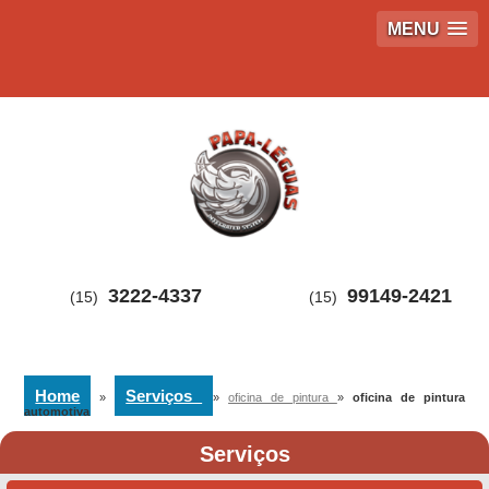
MENU
3222-4337
99149-2421
(15)
(15)
Home
Serviços
»
»
oficina de pintura
»
oficina de pintura
automotiva
Serviços