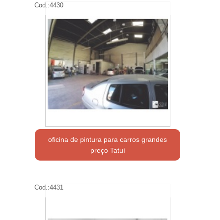
Cod.:
4430
oficina de pintura para carros grandes
preço Tatuí
Cod.:
4431