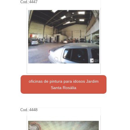
Cod.:
4447
oficinas de pintura para idosos Jardim
Santa Rosália
Cod.:
4448