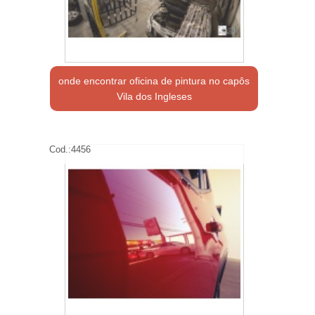
onde encontrar oficina de pintura no capôs
Vila dos Ingleses
Cod.:
4456