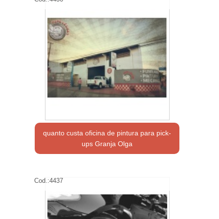
quanto custa oficina de pintura para pick-
ups Granja Olga
Cod.:
4437