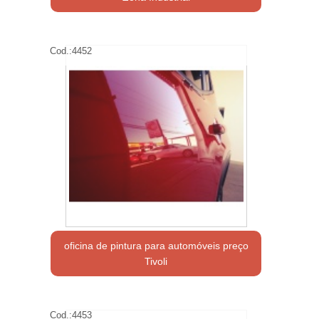
Cod.:
4452
oficina de pintura para automóveis preço
Tivoli
Cod.:
4453