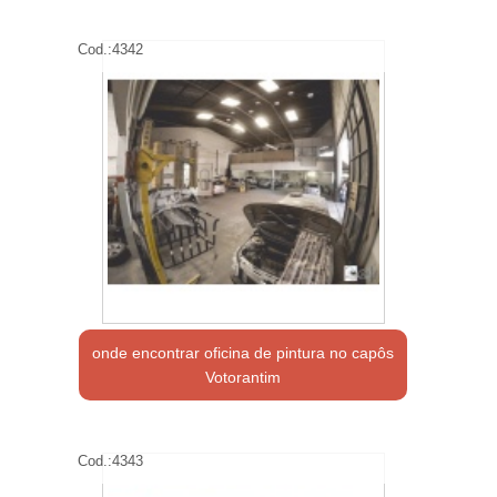
Cod.:
4342
onde encontrar oficina de pintura no capôs
Votorantim
Cod.:
4343