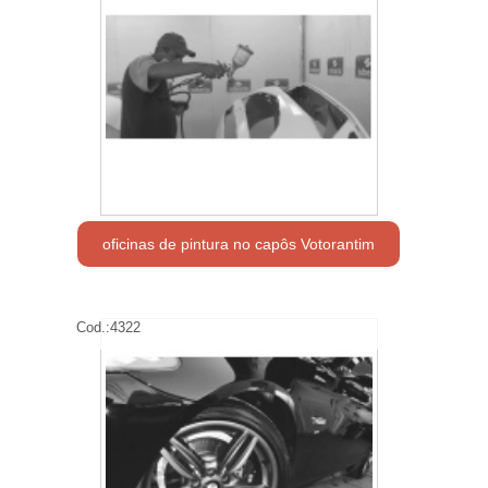
oficinas de pintura no capôs Votorantim
Cod.:
4322