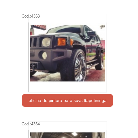
Cod.:
4353
oficina de pintura para suvs Itapetininga
Cod.:
4354