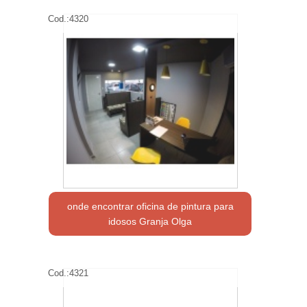
Cod.:
4320
onde encontrar oficina de pintura para
idosos Granja Olga
Cod.:
4321