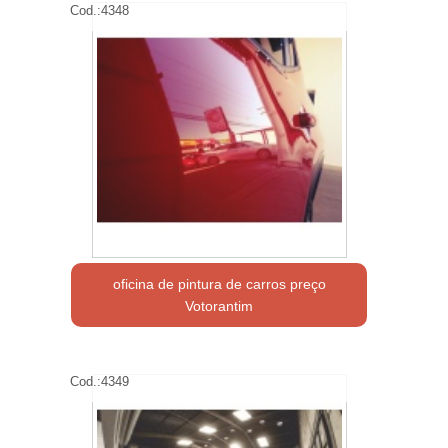
Cod.:
4348
oficina de pintura de carros preço
Votorantim
Cod.:
4349