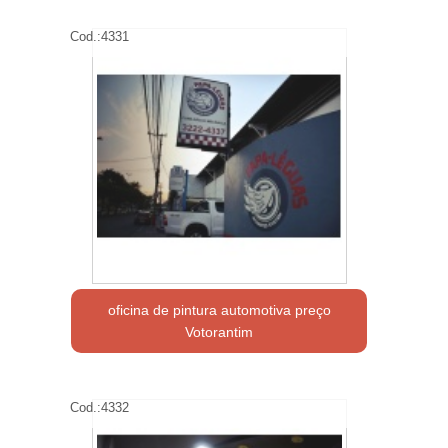
Cod.:
4331
oficina de pintura automotiva preço
Votorantim
Cod.:
4332