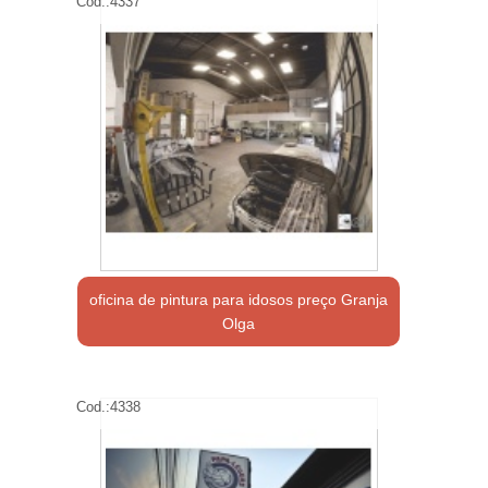
Cod.:
4337
oficina de pintura para idosos preço Granja
Olga
Cod.:
4338