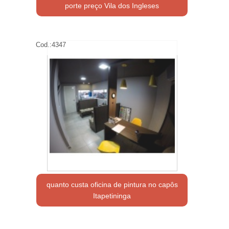
porte preço Vila dos Ingleses
Cod.:
4347
quanto custa oficina de pintura no capôs
Itapetininga