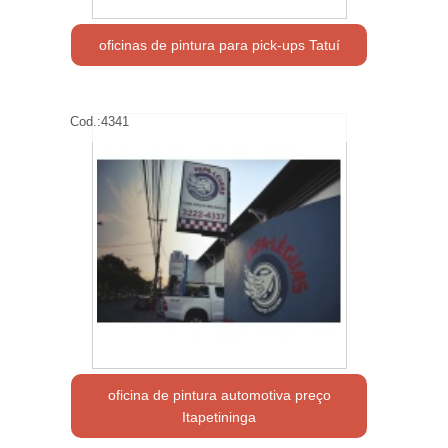
oficinas de pintura para pick-ups Tatuí
Cod.:
4341
oficina de pintura automotiva preço
Itapetininga