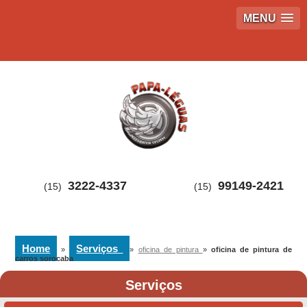
MENU
3222-4337
99149-2421
(15)
(15)
Home
Serviços
»
»
oficina de pintura
»
oficina de pintura de
carros sorocaba
Serviços