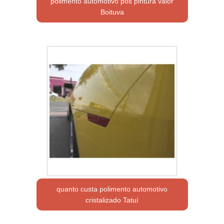
polimento automotivo pós pintura valor
Boituva
quanto custa polimento automotivo
cristalizado Tatuí