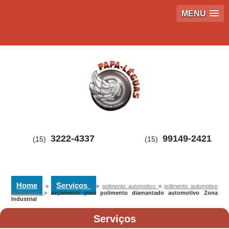
MENU
3222-4337
99149-2421
(15)
(15)
Home
Serviços
»
»
polimento automotivo
»
polimento automotivo
profissional
»
orçamento para polimento diamantado automotivo Zona
Industrial
Serviços