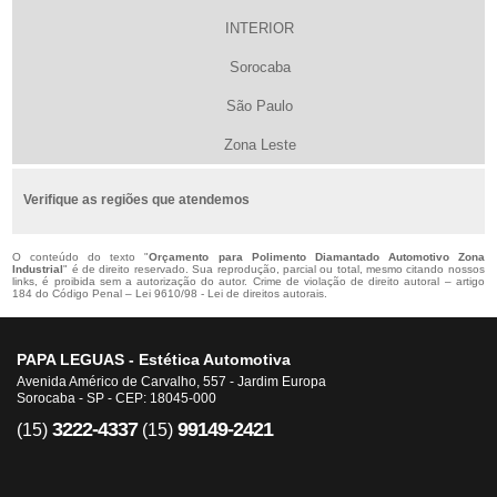
INTERIOR
Sorocaba
São Paulo
Zona Leste
Verifique as regiões que atendemos
O conteúdo do texto "
Orçamento para Polimento Diamantado Automotivo Zona
Industrial
" é de direito reservado. Sua reprodução, parcial ou total, mesmo citando nossos
links, é proibida sem a autorização do autor. Crime de violação de direito autoral – artigo
184 do Código Penal –
Lei 9610/98 - Lei de direitos autorais
.
PAPA LEGUAS - Estética Automotiva
Avenida Américo de Carvalho, 557 - Jardim Europa
Sorocaba - SP - CEP: 18045-000
3222-4337
99149-2421
(15)
(15)