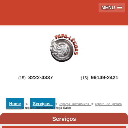
MENU
3222-4337
99149-2421
(15)
(15)
Home
Serviços
»
»
reparos automotivos
»
reparo de pintura
automotiva
»
reparo automotivo preço Salto
Serviços