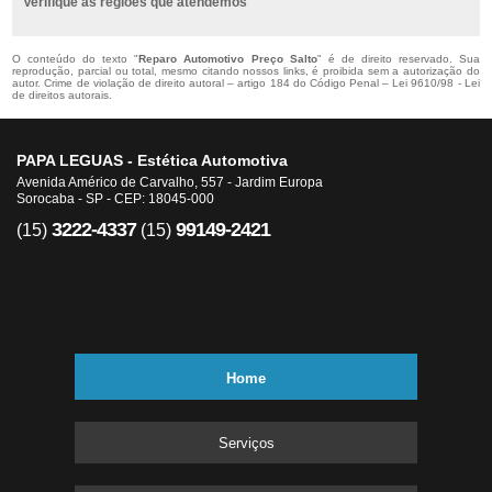
Verifique as regiões que atendemos
O conteúdo do texto "
Reparo Automotivo Preço Salto
" é de direito reservado. Sua
reprodução, parcial ou total, mesmo citando nossos links, é proibida sem a autorização do
autor. Crime de violação de direito autoral – artigo 184 do Código Penal –
Lei 9610/98 - Lei
de direitos autorais
.
PAPA LEGUAS - Estética Automotiva
Avenida Américo de Carvalho, 557 - Jardim Europa
Sorocaba - SP - CEP: 18045-000
3222-4337
99149-2421
(15)
(15)
Home
Serviços